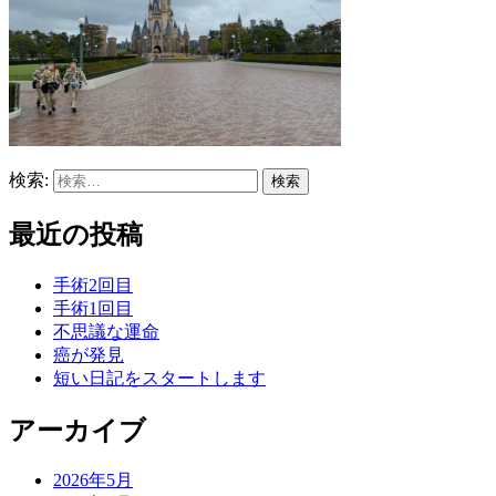
検索:
最近の投稿
手術2回目
手術1回目
不思議な運命
癌が発見
短い日記をスタートします
アーカイブ
2026年5月