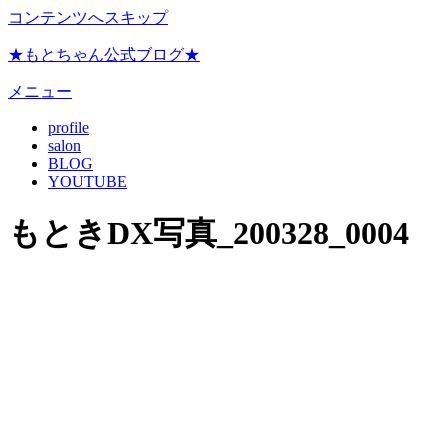
コンテンツへスキップ
★もとちゃん公式ブログ★
メニュー
profile
salon
BLOG
YOUTUBE
もときDX写真_200328_0004